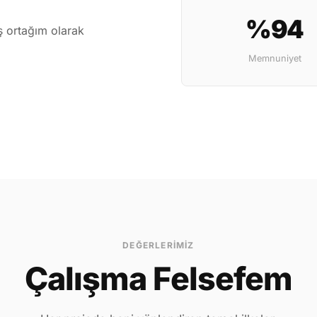
%94
iş ortağım olarak
Memnuniyet
DEĞERLERIMIZ
Çalışma Felsefem