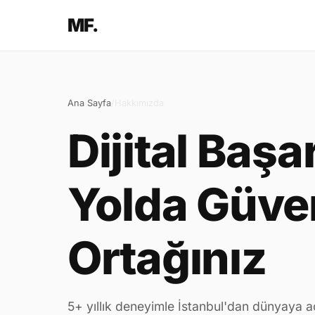
MF.
Ana Sayfa
/
Hakkımızda
Dijital Başa
Yolda Güven
Ortağınız
5+ yıllık deneyimle İstanbul'dan dünyaya aç