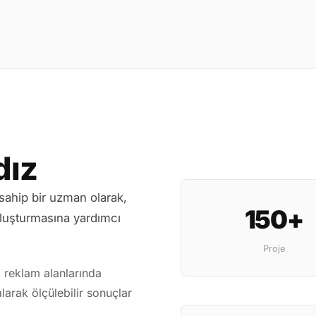
dız
 sahip bir uzman olarak,
150+
oluşturmasına yardımcı
Proje
l reklam alanlarında
larak ölçülebilir sonuçlar