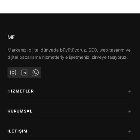
MF
.
Markanızı dijital dünyada büyütüyoruz. SEO, web tasarım ve
dijital pazarlama hizmetleriyle işletmenizi zirveye taşıyoruz.
HIZMETLER
KURUMSAL
İLETIŞIM