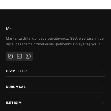
MF
.
Markanızı dijital dünyada büyütüyoruz. SEO, web tasarım ve
dijital pazarlama hizmetleriyle işletmenizi zirveye taşıyoruz.
HIZMETLER
KURUMSAL
İLETIŞIM