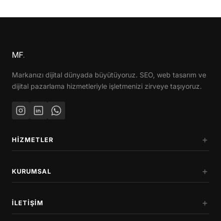
MF
.
Markanızı dijital dünyada büyütüyoruz. SEO, web tasarım ve
dijital pazarlama hizmetleriyle işletmenizi zirveye taşıyoruz.
HIZMETLER
KURUMSAL
İLETIŞIM